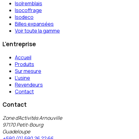
Isolremblais
Isocoffrage
Isodeco
Billes expansées
Voir toute la gamme
L'entreprise
Accueil
Produits
Sur mesure
L'usine
Revendeurs
Contact
Contact
Zone d'Activités Arnouville
97170 Petit-Bourg
Guadeloupe
+590 (0) 590 26 22 66